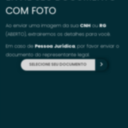
COM FOTO
Ao enviar uma imagem da sua
CNH
ou
RG
(ABERTO), extrairemos os detalhes para você
.
Em caso de
Pessoa Jurídica
, por favor enviar o
documento do representante legal.
SELECIONE SEU DOCUMENTO